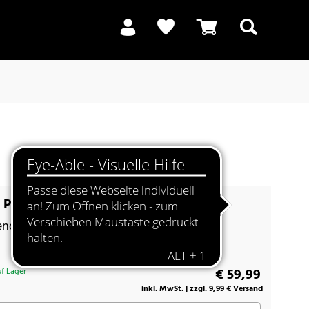
Suchen
Premium LS 35 anthrazit metallic
ende Eleganz
€ 59,99
f Lager
inkl. MwSt. |
zzgl. 9,99 € Versand