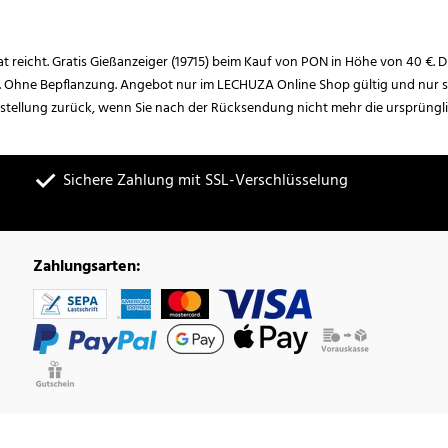
rat reicht. Gratis Gießanzeiger (19715) beim Kauf von PON in Höhe von 40 €. D
. Ohne Bepflanzung. Angebot nur im LECHUZA Online Shop gültig und nur so
estellung zurück, wenn Sie nach der Rücksendung nicht mehr die ursprüngl
Sichere Zahlung mit SSL-Verschlüsselung
Zahlungsarten: