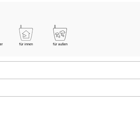
er
für innen
für außen