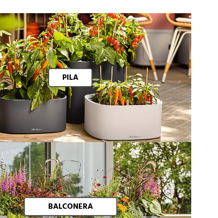
PILA
BALCONERA