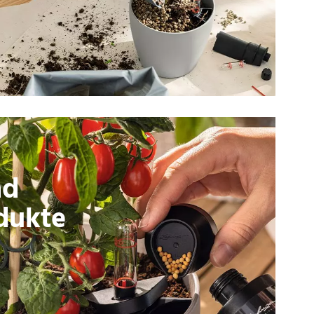
nd
dukte