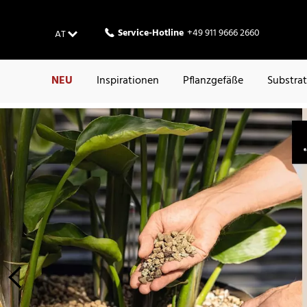
Service-Hotline
+49 911 9666 2660
AT
NEU
Inspirationen
Pflanzgefäße
Substra