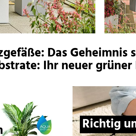
gefäße: Das Geheimnis s
strate: Ihr neuer grüne
Richtig u
m