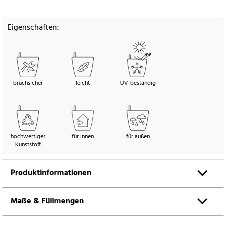
Eigenschaften:
bruchsicher
leicht
UV-beständig
hochwertiger
für innen
für außen
Kunststoff
Produktinformationen
Maße & Füllmengen