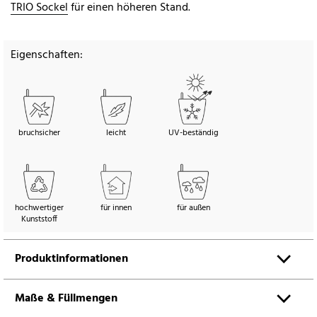
TRIO Sockel
für einen höheren Stand.
Eigenschaften:
bruchsicher
leicht
UV-beständig
hochwertiger
für innen
für außen
Kunststoff
Produktinformationen
Maße & Füllmengen