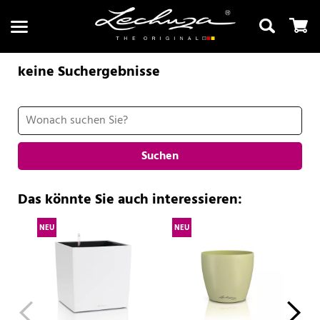
keine Suchergebnisse
Suchen
Suchen
Das könnte Sie auch interessieren:
NEU
NEU
NE