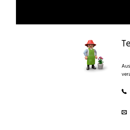
Te
Aus
ver