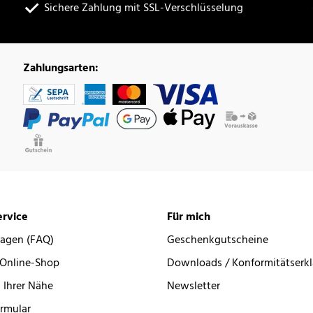
Sichere Zahlung mit SSL-Verschlüsselung
Zahlungsarten:
rvice
Für mich
ragen (FAQ)
Geschenkgutscheine
 Online-Shop
Downloads / Konformitätserk
 Ihrer Nähe
Newsletter
rmular