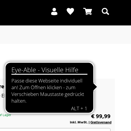
Suchen
emium 32 weiß hochglanz
e Eleganz in Säulenform
€ 99,99
f Lager
inkl. MwSt. |
Gratisversand