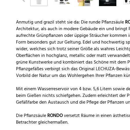
Anmutig und grazil steht sie da: Die runde Pflanzsäule
R
Architektur, als auch in modere Gebäude ein und bringt 
aufrechte Grünpflanzen oder üppige Sträucher kommen in 
Form besonders gut zur Geltung. Edel und hochwertig s
wider, welches sich trotz seiner Größe als wahres Leicht
Oberflächen in hochglanz, metallic oder matt verwandel
grüne Kunstwerke und kombiniert das Schöne mit dem Pr
Pflanzgefäßes verbirgt sich das Original LECHUZA-Bewä
Vorbild der Natur um das Wohlergehen Ihrer Pflanzen kü
Mit einem Wasserreservoir von 4 bzw. 5,6 Litern sowie 
beim Gießen nichts schiefgehen. Zudem erleichtert der P
Gefäßfarbe den Austausch und die Pflege der Pflanzen u
Die Pflanzsäule
RONDO
versetzt Räume in einen ästhetis
Betrachter gleichermaßen.