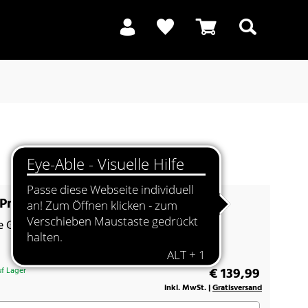
Suchen
remium LS 50 anthrazit metallic
e Gestaltungsfreude
€ 139,99
f Lager
inkl. MwSt. |
Gratisversand