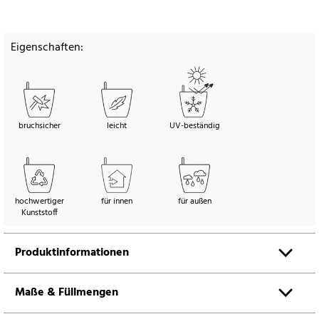
Eigenschaften:
bruchsicher
leicht
UV-beständig
hochwertiger
für innen
für außen
Kunststoff
Produktinformationen
Maße & Füllmengen