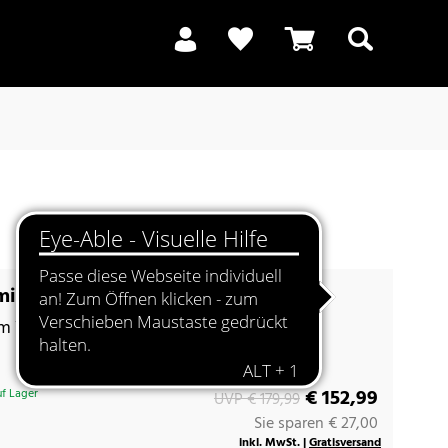
Suchen
mium 50 weiß hochglanz
m Würfel
€ 152,99
f Lager
UVP € 179,99
Sie sparen € 27,00
inkl. MwSt. |
Gratisversand