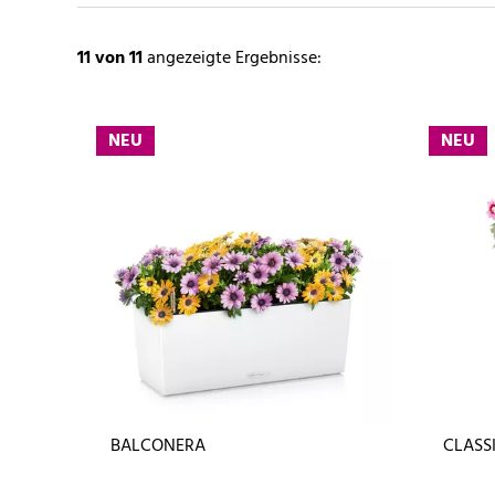
11
von 11
angezeigte Ergebnisse:
NEU
NEU
BALCONERA
CLASS