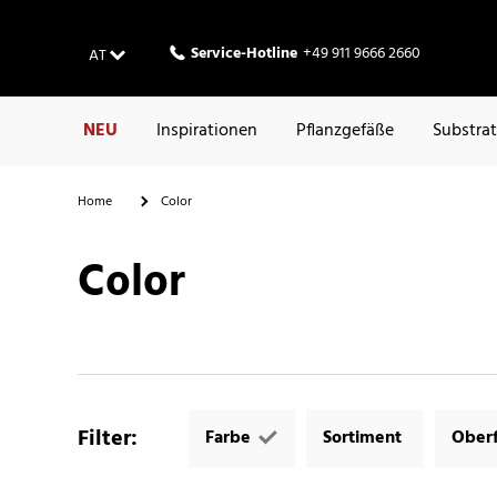
Service-Hotline
+49 911 9666 2660
AT
NEU
Inspirationen
Pflanzgefäße
Substra
Home
Color
Color
Filter
:
Farbe
Sortiment
Oberf