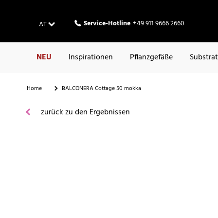
Service-Hotline
+49 911 9666 2660
AT
NEU
Inspirationen
Pflanzgefäße
Substra
Home
BALCONERA Cottage 50 mokka
zurück zu den Ergebnissen