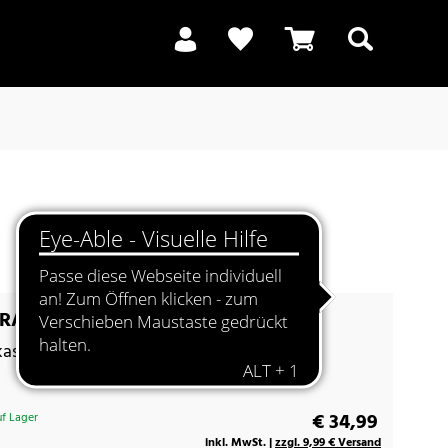
Suchen
A Cottage 50 mokka
asten im Landhausstil
€ 34,99
f Lager
inkl. MwSt. |
zzgl. 9,99 € Versand