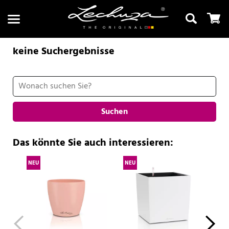
keine Suchergebnisse
Suchen
Suchen
Das könnte Sie auch interessieren:
NEU
NEU
NE