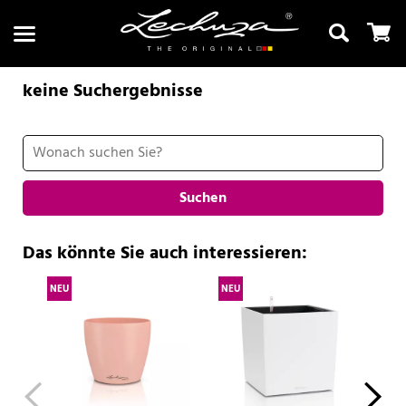
keine Suchergebnisse
Suchen
Suchen
Das könnte Sie auch interessieren:
NEU
NEU
NE