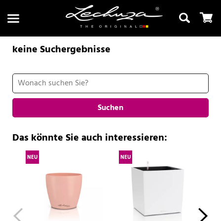
keine Suchergebnisse
Suchen
Suchen
Das könnte Sie auch interessieren:
NEU
NEU
NE