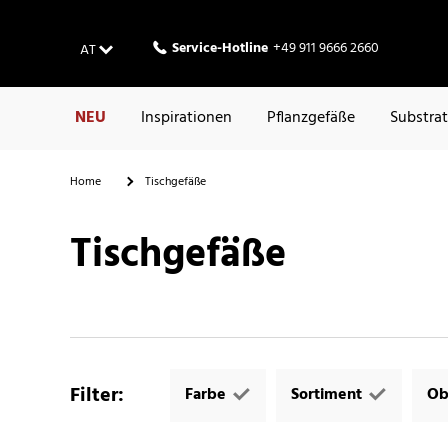
Service-Hotline
+49 911 9666 2660
AT
NEU
Inspirationen
Pflanzgefäße
Substra
Home
Tischgefäße
Tischgefäße
Filter
:
Farbe
Sortiment
Ob