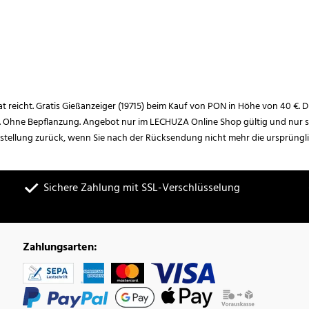
rat reicht. Gratis Gießanzeiger (19715) beim Kauf von PON in Höhe von 40 €. D
. Ohne Bepflanzung. Angebot nur im LECHUZA Online Shop gültig und nur so
estellung zurück, wenn Sie nach der Rücksendung nicht mehr die ursprüngl
Sichere Zahlung mit SSL-Verschlüsselung
Zahlungsarten: