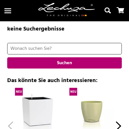
keine Suchergebnisse
Suchen
Suchen
Das könnte Sie auch interessieren:
NEU
NEU
NE