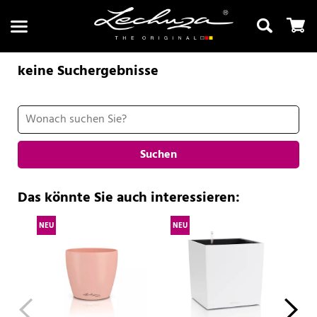
keine Suchergebnisse
Suchen
Suchen
Das könnte Sie auch interessieren:
NEU
NEU
NE