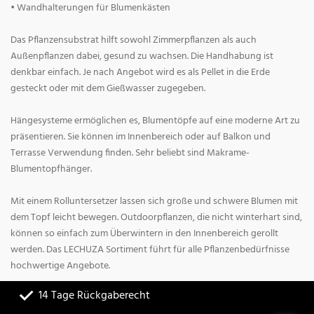
• Wandhalterungen für Blumenkästen
Das Pflanzensubstrat hilft sowohl Zimmerpflanzen als auch
Außenpflanzen dabei, gesund zu wachsen. Die Handhabung ist
denkbar einfach. Je nach Angebot wird es als Pellet in die Erde
gesteckt oder mit dem Gießwasser zugegeben.
Hängesysteme ermöglichen es, Blumentöpfe auf eine moderne Art zu
präsentieren. Sie können im Innenbereich oder auf Balkon und
Terrasse Verwendung finden. Sehr beliebt sind Makrame-
Blumentopfhänger.
Mit einem Rolluntersetzer lassen sich große und schwere Blumen mit
dem Topf leicht bewegen. Outdoorpflanzen, die nicht winterhart sind,
können so einfach zum Überwintern in den Innenbereich gerollt
werden. Das LECHUZA Sortiment führt für alle Pflanzenbedürfnisse
hochwertige Angebote.
14 Tage Rückgaberecht