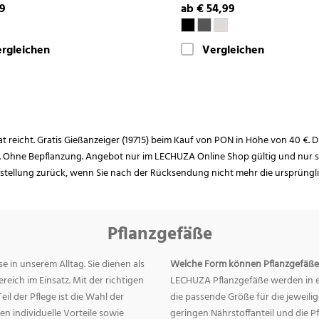
99
ab € 54,99
rgleichen
Vergleichen
rat reicht. Gratis Gießanzeiger (19715) beim Kauf von PON in Höhe von 40 €. D
. Ohne Bepflanzung. Angebot nur im LECHUZA Online Shop gültig und nur so
estellung zurück, wenn Sie nach der Rücksendung nicht mehr die ursprüngl
Pflanzgefäße
e in unserem Alltag. Sie dienen als
Welche Form können Pflanzgefäße
eich im Einsatz. Mit der richtigen
LECHUZA Pflanzgefäße werden in ei
eil der Pflege ist die Wahl der
die passende Größe für die jeweili
n individuelle Vorteile sowie
geringen Nährstoffanteil und die 