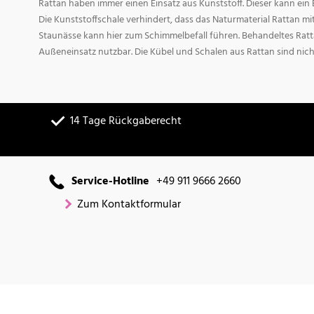
Rattan haben immer einen Einsatz aus Kunststoff. Dieser kann ei
Die Kunststoffschale verhindert, dass das Naturmaterial Rattan m
Staunässe kann hier zum Schimmelbefall führen. Behandeltes Ratta
Außeneinsatz nutzbar. Die Kübel und Schalen aus Rattan sind nich
14 Tage Rückgaberecht
Service-Hotline
+49 911 9666 2660
Zum Kontaktformular