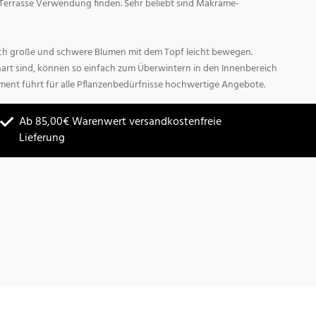
Terrasse Verwendung finden. Sehr beliebt sind Makrame-
sich große und schwere Blumen mit dem Topf leicht bewegen.
hart sind, können so einfach zum Überwintern in den Innenbereich
ment führt für alle Pflanzenbedürfnisse hochwertige Angebote.
Ab 85,00€ Warenwert versandkostenfreie
Lieferung