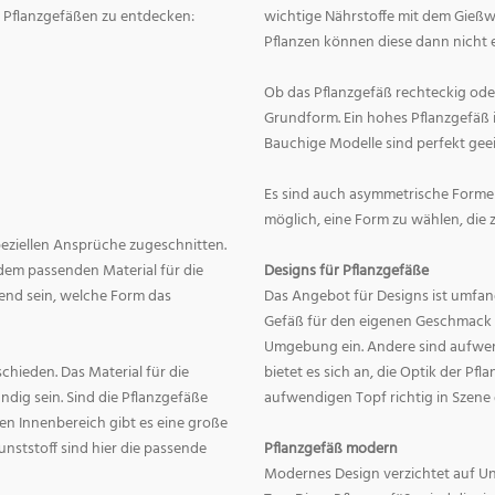
on Pflanzgefäßen zu entdecken:
wichtige Nährstoffe mit dem Gießw
Pflanzen können diese dann nicht e
Ob das Pflanzgefäß rechteckig oder r
Grundform. Ein hohes Pflanzgefäß i
Bauchige Modelle sind perfekt geei
Es sind auch asymmetrische Formen
möglich, eine Form zu wählen, die 
speziellen Ansprüche zugeschnitten.
dem passenden Material für die
Designs für Pflanzgefäße
end sein, welche Form das
Das Angebot für Designs ist umfang
Gefäß für den eigenen Geschmack zu
Umgebung ein. Andere sind aufwend
hieden. Das Material für die
bietet es sich an, die Optik der Pf
dig sein. Sind die Pflanzgefäße
aufwendigen Topf richtig in Szene
en Innenbereich gibt es eine große
nststoff sind hier die passende
Pflanzgefäß modern
Modernes Design verzichtet auf Un