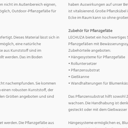
nnen nicht im Außenbereich eignen,
haben Auswirkungen auf unser Befin
 möglich, Outdoor-Pflanzgefäße für
ist vitalisierend. Große Pflanzkübe
Ecke im Raum kann so ohne große
Zubehör für Pflanzgefäße
rtigt. Dieses Material lässt sich in
LECHUZA bietet ein hochwertiges 
 möglich, eine natürliche
Pflanzgefäßen mit Bewässerungss
e aus Kunststoff sind im
Zubehörteile angeboten:
llt werden. Das im Boden
• Hängesysteme für Pflanzgefäße
• Rolluntersetzer
• Pflanzensubstrat
• Gießkanne
lecht nachempfunden. Sie kommen
• Wandhalterungen für Blumenkäs
 einen robusten Kunststoff, der
allen Größen angeboten und sind
Das Pflanzensubstrat hilft sowohl
wachsen. Die Handhabung ist denkba
gesteckt oder mit dem Gießwasser
t werden. Die Pflanzgefäße aus
Hängesysteme ermöglichen es, Blum