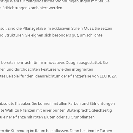
ichtige Wahl für zeitgenössische Wohnumgebungen mit Stil. Sie
n Stilrichtungen kombiniert werden.
oll, sind die Pflanzgefäße im exklusiven Stil ein Muss. Sie setzen
d Strukturen. Sie eignen sich besonders gut, um schlichte
ereits mehrfach für ihr innovatives Design ausgestattet. Sie
men und durchdachten Features wie den integrierten
tes Beispiel für den Ideenreichtum der Pflanzgefäße von LECHUZA
absolute Klassiker. Sie können mit allen Farben und Stilrichtungen
ute Wahl zu Pflanzen mit einer bunten Blütenpracht. Gleichzeitig
zu einer Pflanze mit roten Blüten oder zu Grünpflanzen.
em die Stimmung im Raum beeinflussen. Denn bestimmte Farben