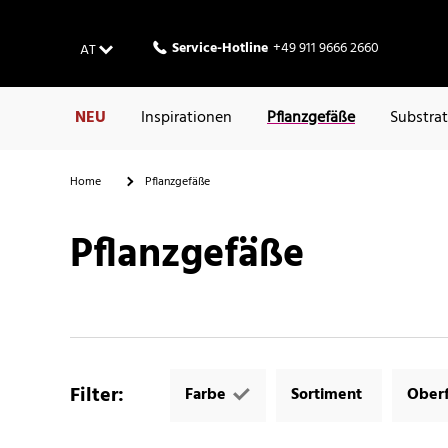
Service-Hotline
+49 911 9666 2660
AT
NEU
Inspirationen
Pflanzgefäße
Substra
Home
Pflanzgefäße
Pflanzgefäße
Filter
:
Farbe
Sortiment
Oberf