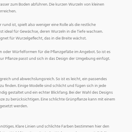
asser zum Boden abführen. Die kurzen Wurzeln von kleinen
rreichen.
und ist, spielt also weniger eine Rolle als die restliche
st ideal für Gewächse, deren Wurzeln in die Tiefe wachsen.
gnet für Wurzelgeflecht, das in die Breite wächst.
 oder Würfelformen für die Pflanzgefäße im Angebot. So ist es
zur Pflanze passt und sich in das Design der Umgebung einfügt.
reich und abwechslungsreich. So ist es leicht, ein passendes
 finden. Einige Modelle sind schlicht und fügen sich in jede
ig gestaltet und ein echter Blickfang. Bei der Wahl des Designs
lanze zu berücksichtigen. Eine schlichte Grünpflanze kann mit einem
 gesetzt werden.
nötiges. Klare Linien und schlichte Farben bestimmen hier den