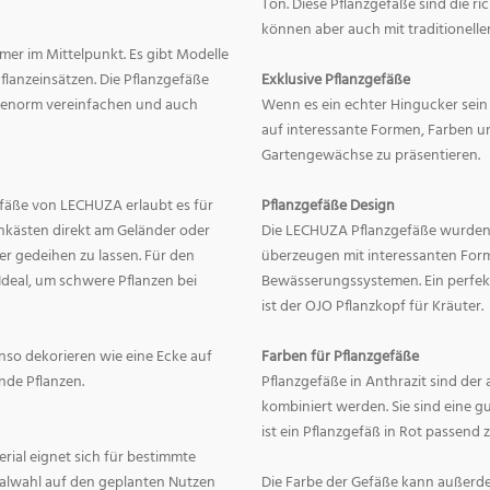
Ton. Diese Pflanzgefäße sind die r
können aber auch mit traditionelle
mer im Mittelpunkt. Es gibt Modelle
lanzeinsätzen. Die Pflanzgefäße
Exklusive Pflanzgefäße
ge enorm vereinfachen und auch
Wenn es ein echter Hingucker sein s
auf interessante Formen, Farben un
Gartengewächse zu präsentieren.
fäße von LECHUZA erlaubt es für
Pflanzgefäße Design
onkästen direkt am Geländer oder
Die LECHUZA Pflanzgefäße wurden b
r gedeihen zu lassen. Für den
überzeugen mit interessanten For
Ideal, um schwere Pflanzen bei
Bewässerungssystemen. Ein perfek
ist der OJO Pflanzkopf für Kräuter.
enso dekorieren wie eine Ecke auf
Farben für Pflanzgefäße
nde Pflanzen.
Pflanzgefäße in Anthrazit sind der 
kombiniert werden. Sie sind eine g
ist ein Pflanzgefäß in Rot passend 
erial eignet sich für bestimmte
rialwahl auf den geplanten Nutzen
Die Farbe der Gefäße kann außerd