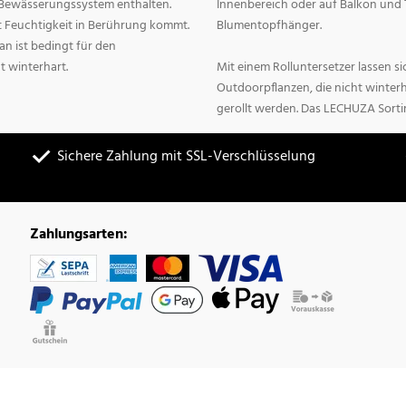
n Bewässerungssystem enthalten.
Innenbereich oder auf Balkon und 
it Feuchtigkeit in Berührung kommt.
Blumentopfhänger.
n ist bedingt für den
t winterhart.
Mit einem Rolluntersetzer lassen 
Outdoorpflanzen, die nicht winter
gerollt werden. Das LECHUZA Sorti
Sichere Zahlung mit SSL-Verschlüsselung
Zahlungsarten: