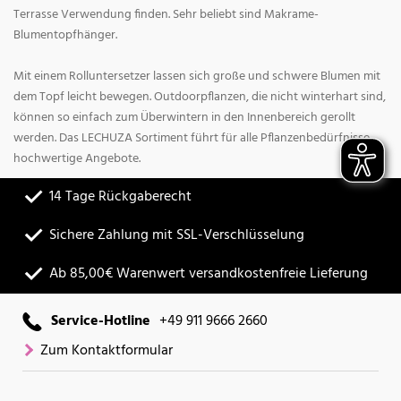
Terrasse Verwendung finden. Sehr beliebt sind Makrame-
Blumentopfhänger.
Mit einem Rolluntersetzer lassen sich große und schwere Blumen mit
dem Topf leicht bewegen. Outdoorpflanzen, die nicht winterhart sind,
können so einfach zum Überwintern in den Innenbereich gerollt
werden. Das LECHUZA Sortiment führt für alle Pflanzenbedürfnisse
hochwertige Angebote.
14 Tage Rückgaberecht
Sichere Zahlung mit SSL-Verschlüsselung
Ab 85,00€ Warenwert versandkostenfreie Lieferung
Service-Hotline
+49 911 9666 2660
Zum Kontaktformular