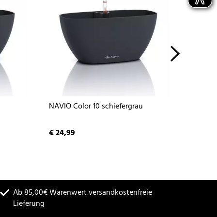
u
NAVIO Color 10 schiefergrau
NAVIO 
€ 24,99
€ 34,9
Ab 85,00€ Warenwert versandkostenfreie
Lieferung