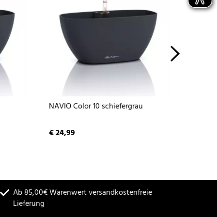
u
NAVIO Color 10 schiefergrau
NAVIO 
€ 24,99
€ 24,9
Ab 85,00€ Warenwert versandkostenfreie
Lieferung