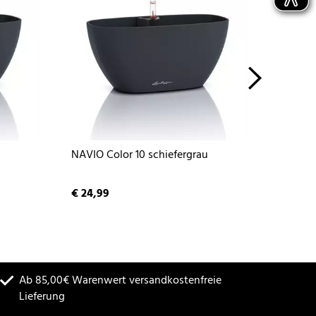
u
NAVIO Color 10 schiefergrau
NAVIO 
€ 24,99
€ 24,9
Ab 85,00€ Warenwert versandkostenfreie
Lieferung