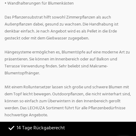
• Wandhalterungen für Blumenkästen
Das Pflanzensubstrat hilft sowohl Zimmerpflanzen als auch
Außenpflanzen dabei, gesund zu wachsen. Die Handhabung ist
denkbar einfach. Je nach Angebot wird es als Pellet in die Erde
gesteckt oder mit dem Gießwasser zugegeben.
Hängesysteme ermöglichen es, Blumentöpfe auf eine moderne Art zu
präsentieren. Sie können im Innenbereich oder auf Balkon und
Terrasse Verwendung finden. Sehr beliebt sind Makrame-
Blumentopfhänger.
Mit einem Rolluntersetzer lassen sich große und schwere Blumen mit
dem Topf leicht bewegen. Outdoorpflanzen, die nicht winterhart sind,
können so einfach zum Überwintern in den Innenbereich gerollt
werden. Das LECHUZA Sortiment führt für alle Pflanzenbedürfnisse
hochwertige Angebote.
14 Tage Rückgaberecht