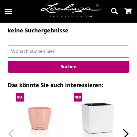
keine Suchergebnisse
Suchen
Suchen
Das könnte Sie auch interessieren:
NEU
NEU
NE