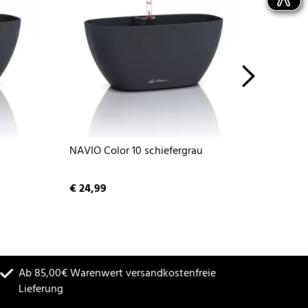
u
NAVIO Color 10 schiefergrau
NAVIO 
€ 24,99
€ 24,9
Ab 85,00€ Warenwert versandkostenfreie
Lieferung