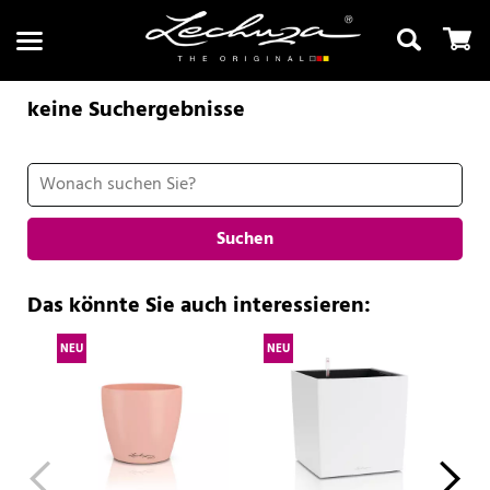
keine Suchergebnisse
Suchen
Suchen
Das könnte Sie auch interessieren:
NEU
NEU
NE