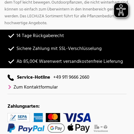
dem Topf leicht bewegen. Outdoorpflanzen, die nicht winterhart sind,
können so einfach zum Überwintern in den Innenbereich gerollt
werden. Das LECHUZA Sortiment führt für alle Pflanzenbedürfnisse
hochwertige Angebote.
14 Tage Rückgaberecht
Sichere Zahlung mit SSL-Verschlüsselung
Ab 85,00€ Warenwert versandkostenfreie Lieferung
Service-Hotline
+49 911 9666 2660
Zum Kontaktformular
Zahlungsarten: