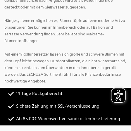
denkbar einfach. Je nach Angebot wird es als Pellet in die Erde
gesteckt oder mit dem Gießwasser zugegeben.
Hängesysteme ermöglichen es, Blumentöpfe auf eine moderne Art zu
präsentieren. Sie können im Innenbereich oder auf Balkon und
Terrasse Verwendung finden. Sehr beliebt sind Makrame-
Blumentopfhänger.
Mit einem Rolluntersetzer lassen sich große und schwere Blumen mit
dem Topf leicht bewegen. Outdoorpflanzen, die nicht winterhart sind,
können so einfach zum Überwintern in den Innenbereich gerollt
werden. Das LECHUZA Sortiment führt für alle Pflanzenbedürfnisse
hochwertige Angebote.
14 Tage Rückgaberecht
Sichere Zahlung mit SSL-Verschlüsselung
Ab 85,00€ Warenwert versandkostenfreie Lieferung