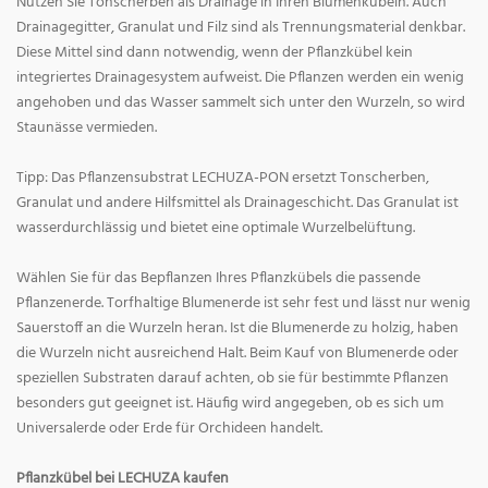
Nutzen Sie Tonscherben als Drainage in Ihren Blumenkübeln. Auch
Drainagegitter, Granulat und Filz sind als Trennungsmaterial denkbar.
Diese Mittel sind dann notwendig, wenn der Pflanzkübel kein
integriertes Drainagesystem aufweist. Die Pflanzen werden ein wenig
angehoben und das Wasser sammelt sich unter den Wurzeln, so wird
Staunässe vermieden.
Tipp: Das Pflanzensubstrat LECHUZA-PON ersetzt Tonscherben,
Granulat und andere Hilfsmittel als Drainageschicht. Das Granulat ist
wasserdurchlässig und bietet eine optimale Wurzelbelüftung.
Wählen Sie für das Bepflanzen Ihres Pflanzkübels die passende
Pflanzenerde. Torfhaltige Blumenerde ist sehr fest und lässt nur wenig
Sauerstoff an die Wurzeln heran. Ist die Blumenerde zu holzig, haben
die Wurzeln nicht ausreichend Halt. Beim Kauf von Blumenerde oder
speziellen Substraten darauf achten, ob sie für bestimmte Pflanzen
besonders gut geeignet ist. Häufig wird angegeben, ob es sich um
Universalerde oder Erde für Orchideen handelt.
Pflanzkübel bei LECHUZA kaufen