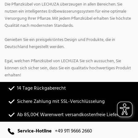
Die Pflanzkübel von LECHUZA überzeugen in allen Bereichen. Sie
nutzen ein intelligentes Erdbewässerungssystem für eine optimale
Versorgung Ihrer Pflanze. Mit jedem Pflanzkübel erhalten Sie höchste
Qualität nach modernsten Standards.
Genießen Sie ein preisgekröntes Design und Produkte, die in
Deutschland hergestellt werden.
Egal, welchen Pflanzkübel von LECHUZA Sie sich aussuchen, Sie
können sich sicher sein, dass Sie ein qualitativ hochwertiges Produkt
erhalten!
14 Tage Rückgaberecht
Sichere Zahlung mit SSL-Verschlüsselung
Ab 85,00€ Warenwert versandkostenfreie Lieferung
Service-Hotline
+49 911 9666 2660