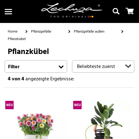
Home
Pflanzgefäße
Pflanzgefäße außen
Pflanzkübel
Pflanzkübel
Suchen
Filter
4
von 4
angezeigte Ergebnisse:
NEU
NEU