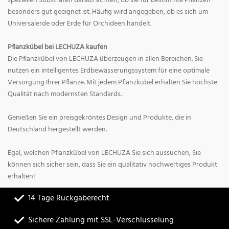
speziellen Substraten darauf achten, ob sie für bestimmte Pflanzen
besonders gut geeignet ist. Häufig wird angegeben, ob es sich um
Universalerde oder Erde für Orchideen handelt.
Pflanzkübel bei LECHUZA kaufen
Die Pflanzkübel von LECHUZA überzeugen in allen Bereichen. Sie
nutzen ein intelligentes Erdbewässerungssystem für eine optimale
Versorgung Ihrer Pflanze. Mit jedem Pflanzkübel erhalten Sie höchste
Qualität nach modernsten Standards.
Genießen Sie ein preisgekröntes Design und Produkte, die in
Deutschland hergestellt werden.
Egal, welchen Pflanzkübel von LECHUZA Sie sich aussuchen, Sie
können sich sicher sein, dass Sie ein qualitativ hochwertiges Produkt
erhalten!
14 Tage Rückgaberecht
Sichere Zahlung mit SSL-Verschlüsselung