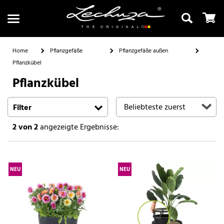
Home
Pflanzgefäße
Pflanzgefäße außen
Pflanzkübel
Pflanzkübel
Suchen
Filter
2
von 2
angezeigte Ergebnisse:
NEU
NEU