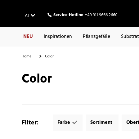
Service-Hotline
+49 911 9666 2660
AT
NEU
Inspirationen
Pflanzgefäße
Substra
Home
Color
Color
Filter
:
Farbe
Sortiment
Oberf