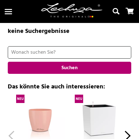
keine Suchergebnisse
Suchen
Suchen
Das könnte Sie auch interessieren:
NEU
NEU
NE