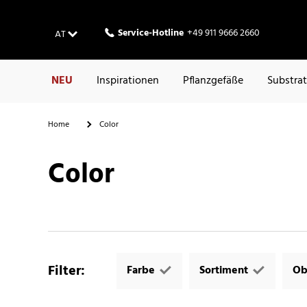
Service-Hotline
+49 911 9666 2660
AT
NEU
Inspirationen
Pflanzgefäße
Substra
Home
Color
Color
Filter
:
Farbe
Sortiment
Ob